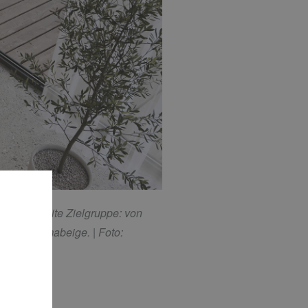
̈r eine breite Zielgruppe: von
Farbe Bahamabeige. |
Foto: