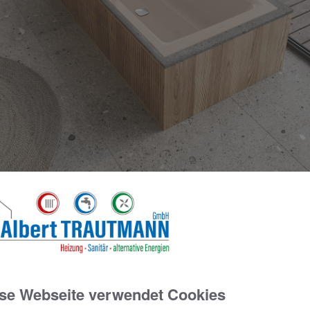
t die beliebte Kaldewei Puro Next Familie individuellen Luxus fu
indern bis hin zu Best Agern – hier die Puro Next Duo in der 
se Webseite verwendet Cookies
Sleek and Safety