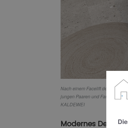
Nach einem Facelift demokratisier
jungen Paaren und Familien mit K
KALDEWEI
Die
Modernes Design: 