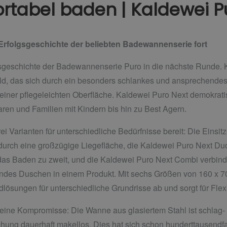
rtabel baden | Kaldewei P
 Erfolgsgeschichte der beliebten Badewannenserie fort
lgsgeschichte der Badewannenserie Puro in die nächste Runde. 
, das sich durch ein besonders schlankes und ansprechendes 
 einer pflegeleichten Oberfläche. Kaldewei Puro Next demokratisi
aren und Familien mit Kindern bis hin zu Best Agern.
rei Varianten für unterschiedliche Bedürfnisse bereit: Die Ein
 durch eine großzügige Liegefläche, die Kaldewei Puro Next Du
s Baden zu zweit, und die Kaldewei Puro Next Combi verbindet
ndes Duschen in einem Produkt. Mit sechs Größen von 160 x 70
lösungen für unterschiedliche Grundrisse ab und sorgt für Flex
eine Kompromisse: Die Wanne aus glasiertem Stahl ist schlag- un
chung dauerhaft makellos. Dies hat sich schon hunderttausendfac