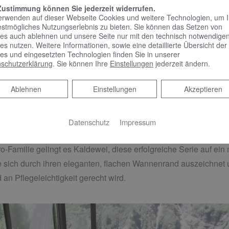
Zustimmung können Sie jederzeit widerrufen.
erwenden auf dieser Webseite Cookies und weitere Technologien, um 
dewei Puro Next ist ihr extra flacher Wannenrand mit einer Höh
estmögliches Nutzungserlebnis zu bieten. Sie können das Setzen von
überzeugt und das Design der Kaldewei Wanne prägt. Der nie
es auch ablehnen und unsere Seite nur mit den technisch notwendige
es nutzen. Weitere Informationen, sowie eine detaillierte Übersicht der
ation der Kaldewei Puro Next in den Fliesenspiegel. Eine groß
es und eingesetzten Technologien finden Sie in unserer
t weich auslaufendem Nackenbereich sorgen zudem für eine 
schutzerklärung
. Sie können Ihre
Einstellungen
jederzeit ändern.
 optional erhältliche Haltegriffe die Nutzung in jeder Lebensph
Ablehnen
Ablehnen
Einstellungen
Akzeptieren
ie glasierte Oberfläche schafft ein edles Erscheinungsbild und 
glänzen. Und auf Wunsch sorgen Oberflächenvergütungen wie Invi
Datenschutz
Impressum
r Kaldewei Wanne Puro Next.
ro-Familie gelingt es Kaldewei, diese erfolgreiche Serie auf e
e sich durch ihren eleganten, flachen Wannenrand auszeichnet
 an Pflegeleichtigkeit gerecht wird.