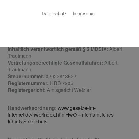
Albert Trautmann GmbH
Kalsmuntstraße 33
Datenschutz
Impressum
35578 Wetzlar
Telefon:
06441 2009 178
Email:
info@trautmann-haustechnik.de
Inhaltlich verantwortlich gemäß § 6 MDStV:
Albert
Trautmann
Vertretungsberechtigte Geschäftsführer:
Albert
Trautmann
Steuernummer:
02022813622
Registernummer:
HRB 7205
Registergericht:
Amtsgericht Wetzlar
Handwerksordnung:
www.gesetze-im-
internet.de/hwo/index.htmlHwO – nichtamtliches
Inhaltsverzeichnis