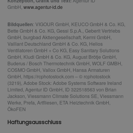
Konzeption, Grafik und Text:
Agentur ID
GmbH,
www.agentur-id.de
Bildquellen
: VIGOUR GmbH, KEUCO GmbH & Co. KG,
Bette GmbH & Co. KG, Gessi S.p.A., Geberit Vertriebs
GmbH, burgbad Aktiengesellschaft, Kermi GmbH,
Vaillant Deutschland GmbH & Co. KG, Helios
Ventilatoren GmbH + Co KG, Easy Sanitary Solutions
GmbH, Kludi GmbH & Co. KG, August Brötje GmbH,
Buderus / Bosch Thermotechnik GmbH, WOLF GMBH,
COSMO GmbH, Vallox GmbH, Hansa Armaturen
GmbH, https://rcphotostock.com – © rcphotostock
(3219), Adobe Stock: Adobe Systems Software Ireland
Limited, Agentur ID GmbH, ID 322518563 von Brian
Jackson, Viessmann Climate Solutions SE, Viessmann
Werke, Prefa, Artfliesen, ETA Heiztechnik GmbH,
ÖkoFEN
Haftungsausschluss