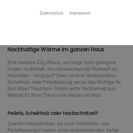
Datenschutz
Impressum
Heizen mit Holz
Nachhaltige Wärme im ganzen Haus
Eine bessere CO
-Bilanz, auf lange Sicht geringere
2
Kosten im Betrieb, ein nachwachsender Rohstoff als
Heizmittel – klingt gut? Dann ist eine Hackschnitzel-,
Scheitholz- oder Pelletheizung genau das Richtige für
Sie! Albert Trautmann GmbH ist Ihr Fachbetrieb aus
Wetzlar für Ihren Traum vom Heizen mit Holz.
Pellets, Scheitholz oder Hackschnitzel?
Sowohl Hackschnitzel- als auch Scheitholz- und
Pelletheizungen haben einen entscheidenden Vorteil