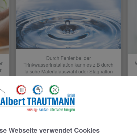
Durch Fehler bei der
er
Trinkwasserinstallation kann es z.B durch
r
falsche Materialauswahl oder Stagnation
in den Rohrleitungen zur Bildung von
bt
Legionellen sowie anderen Keimen
kommen.
Fachhandwerksprofis führen
Ihre Trinkwasserinstallation fachgerecht
durch.
se Webseite verwendet Cookies