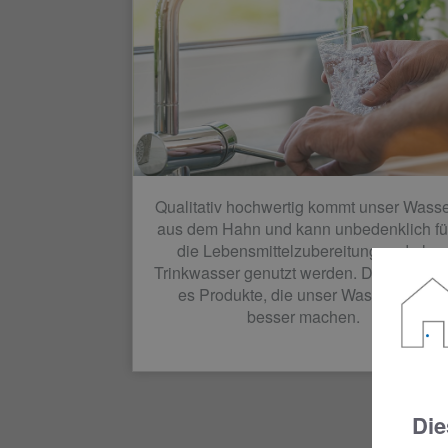
Qualitativ hochwertig kommt unser Wass
aus dem Hahn und kann unbedenklich fü
die Lebensmittelzubereitung und als
Trinkwasser genutzt werden. Dennoch gi
es Produkte, die unser Wasser noch
besser machen.
Die