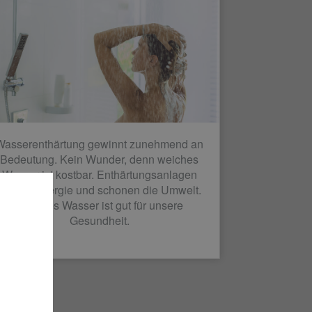
Wasserenthärtung gewinnt zunehmend an
Bedeutung. Kein Wunder, denn weiches
Wasser ist kostbar. Enthärtungsanlagen
sparen Energie und schonen die Umwelt.
Weiches Wasser ist gut für unsere
Gesundheit.