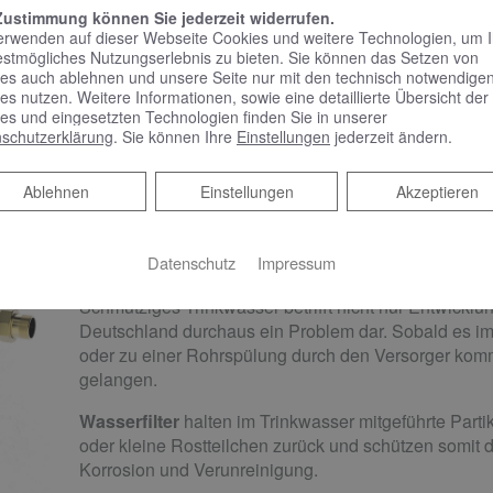
Zustimmung können Sie jederzeit widerrufen.
erwenden auf dieser Webseite Cookies und weitere Technologien, um 
estmögliches Nutzungserlebnis zu bieten. Sie können das Setzen von
es auch ablehnen und unsere Seite nur mit den technisch notwendige
es nutzen. Weitere Informationen, sowie eine detaillierte Übersicht der
, die Ihr Trinkwasser bess
es und eingesetzten Technologien finden Sie in unserer
schutzerklärung
. Sie können Ihre
Einstellungen
jederzeit ändern.
Ablehnen
Ablehnen
Einstellungen
Akzeptieren
Wasser filtern
Datenschutz
Impressum
Schmutziges Trinkwasser betrifft nicht nur Entwicklun
Deutschland durchaus ein Problem dar. Sobald es im
oder zu einer Rohrspülung durch den Versorger komm
gelangen.
Wasserfilter
halten im Trinkwasser mitgeführte Part
oder kleine Rostteilchen zurück und schützen somit
Korrosion und Verunreinigung.