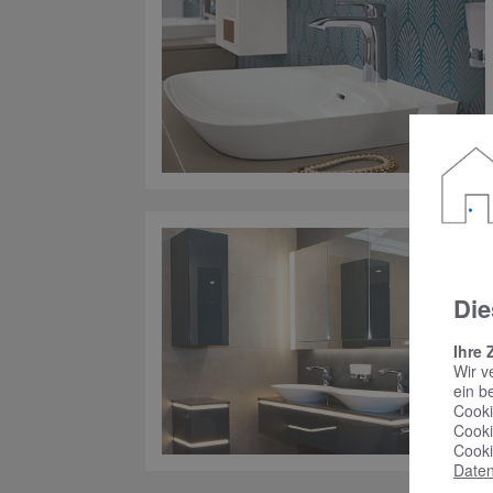
Die
Ihre 
Wir v
ein b
Cooki
Cooki
Cooki
Daten