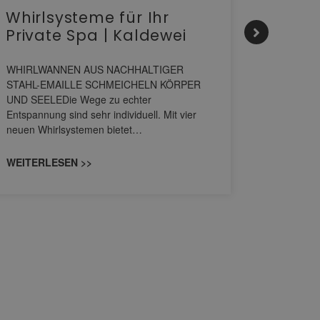
Whirlsysteme für Ihr
Gesta
Private Spa | Kaldewei
alltä
HANS
WHIRLWANNEN AUS NACHHALTIGER
STAHL-EMAILLE SCHMEICHELN KÖRPER
Stil für 
UND SEELEDie Wege zu echter
HANSAGENE
Entspannung sind sehr individuell. Mit vier
von Wascht
neuen Whirlsystemen bietet…
unterschi
konzipiert
WEITERLESEN >>
WEITERL