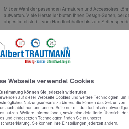
Mit der Wahl der passenden Armaturen und Accessoires könne
aufwerten. Viele Hersteller bieten Ihnen Design-Serien, bei d
abgestimmt sind – vom Handtuchhalter bis zum Seifenspende
Tägliches Highlight:
Beleuchtung
se Webseite verwendet Cookies
Das richtige Licht sorgt für die passende Stimmung im Bad. So
Dusche oder Wanne eine angenehme Atmosphäre. Eine funkt
Zustimmung können Sie jederzeit widerrufen.
Spiegel macht Ihnen das Schminken oder Rasieren leichter.
erwenden auf dieser Webseite Cookies und weitere Technologien, um 
estmögliches Nutzungserlebnis zu bieten. Sie können das Setzen von
es auch ablehnen und unsere Seite nur mit den technisch notwendige
es nutzen. Weitere Informationen, sowie eine detaillierte Übersicht der
es und eingesetzten Technologien finden Sie in unserer
schutzerklärung
. Sie können Ihre
Einstellungen
jederzeit ändern.