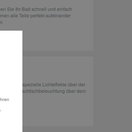
n Sie Ihr Bad schnell und einfach
enen alle Teile perfekt aufeinander
r.
 schaffen spezielle Lichteffekte über der
ionale Waschtischbeleuchtung über dem
Ihnen
n