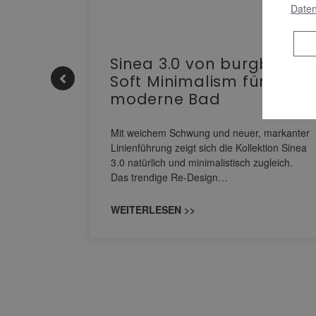
Daten
e |
Sinea 3.0 von burgbad:
Soft Minimalism für das
moderne Bad
nskomfort
s
Mit weichem Schwung und neuer, markanter
M NEO
Linienführung zeigt sich die Kollektion Sinea
owohl zum
3.0 natürlich und minimalistisch zugleich.
Das trendige Re-Design…
WEITERLESEN >>