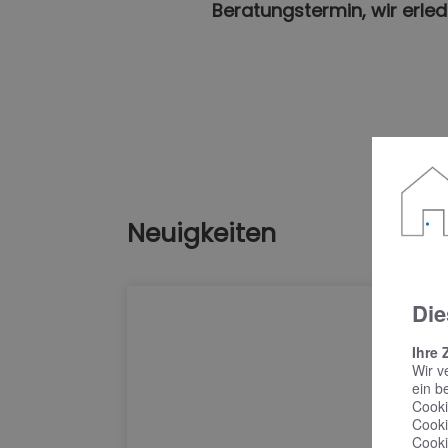
Beratungstermin, wir erled
Neuigkeiten
Die
Ihre 
Wir v
ein b
Cooki
Cooki
Cooki