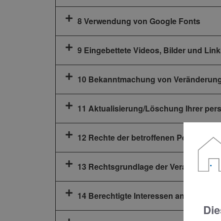
8 Verwendung von Google Fonts
9 Eingebettete Videos, Bilder und Link
10 Bekanntmachung von Veränderun
11 Aktualisierung/Löschung Ihrer per
12 Rechte der betroffenen Personen
13 Rechtsgrundlage der Verarbeitung
14 Berechtigte Interessen an der Vera
Die