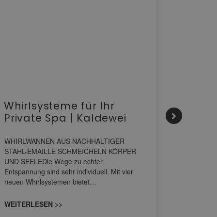
Whirlsysteme für Ihr
Gesta
Private Spa | Kaldewei
alltä
HANS
WHIRLWANNEN AUS NACHHALTIGER
STAHL-EMAILLE SCHMEICHELN KÖRPER
Stil für 
UND SEELEDie Wege zu echter
HANSAGENE
Entspannung sind sehr individuell. Mit vier
von Wascht
neuen Whirlsystemen bietet…
unterschi
konzipiert
WEITERLESEN >>
WEITERL