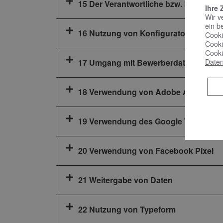
15 Der Verantwortliche bzw. Ihr Anspr
Ihre 
Wir v
ein b
16 Nutzung von Konfiguratoren für B
Cooki
Cooki
Cooki
Daten
17 Umgang mit Bewerberdaten
18 Verwendung von Adobe Analytics
19 Verwendung des Google Tag Mana
20 Verwendung von Facebook Pixel
21 Weitergabe von Daten
22 Nutzung von Typeform