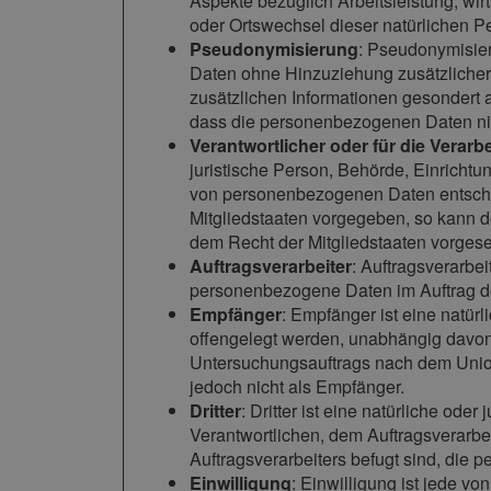
Aspekte bezüglich Arbeitsleistung, wirt
oder Ortswechsel dieser natürlichen P
Pseudonymisierung
: Pseudonymisier
Daten ohne Hinzuziehung zusätzlicher 
zusätzlichen Informationen gesondert
dass die personenbezogenen Daten nich
Verantwortlicher oder für die Verarb
juristische Person, Behörde, Einrichtu
von personenbezogenen Daten entschei
Mitgliedstaaten vorgegeben, so kann 
dem Recht der Mitgliedstaaten vorges
Auftragsverarbeiter
: Auftragsverarbei
personenbezogene Daten im Auftrag des
Empfänger
: Empfänger ist eine natür
offengelegt werden, unabhängig davon,
Untersuchungsauftrags nach dem Union
jedoch nicht als Empfänger.
Dritter
: Dritter ist eine natürliche od
Verantwortlichen, dem Auftragsverarbe
Auftragsverarbeiters befugt sind, die
Einwilligung
: Einwilligung ist jede vo