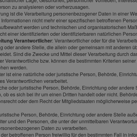
schaftlicher Lage, Gesundheit, persönlicher Vorlieben, Interesse
erson zu analysieren oder vorherzusagen.
ung ist die Verarbeitung personenbezogener Daten in einer W
Informationen nicht mehr einer spezifischen betroffenen Pers
 aufbewahrt werden und technischen und organisatorischen Maß
t einer identifizierten oder identifizierbaren natürlichen Per
eitung Verantwortlicher
: Verantwortlicher oder für die Verarbei
ng oder andere Stelle, die allein oder gemeinsam mit anderen ü
det. Sind die Zwecke und Mittel dieser Verarbeitung durch da
der Verantwortliche bzw. können die bestimmten Kriterien sein
ehen werden.
ter ist eine natürliche oder juristische Person, Behörde, Einrich
 Verantwortlichen verarbeitet.
liche oder juristische Person, Behörde, Einrichtung oder ander
 ob es sich bei ihr um einen Dritten handelt oder nicht. Behö
srecht oder dem Recht der Mitgliedstaaten möglicherweise pe
er juristische Person, Behörde, Einrichtung oder andere Stelle au
iter und den Personen, die unter der unmittelbaren Verantwortu
 personenbezogenen Daten zu verarbeiten.
n der betroffenen Person freiwillig für den bestimmten Fall in i