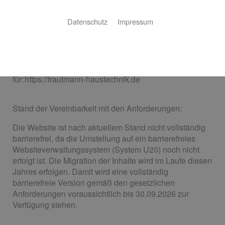
Albert Trautmann GmbH bemüht sich, ihre Website im
Einklang mit dem Barrierefreiheitsstärkungsgesetz
Datenschutz
Impressum
(BFSG) sowie der EU-Norm EN 301 549 barrierefrei
zugänglich zu machen.
Diese Erklärung zur Barrierefreiheit gilt
für: https://trautmann-haustechnik.de
Stand der Vereinbarkeit mit den Anforderungen:
Die Website ist nach aktuellem Stand nicht vollständig
barrierefrei, da die Umstellung auf ein barrierefreies
Websiteverwaltungssystem (System U20) noch nicht
erfolgt ist. Die Migration der Inhalte wird im Laufe diesen
Jahres erfolgen. Damit wird eine vollständig
barrierefreie Version gemäß den gesetzlichen
Anforderungen voraussichtlich bis 30.09.2026 zur
Verfügung stehen.